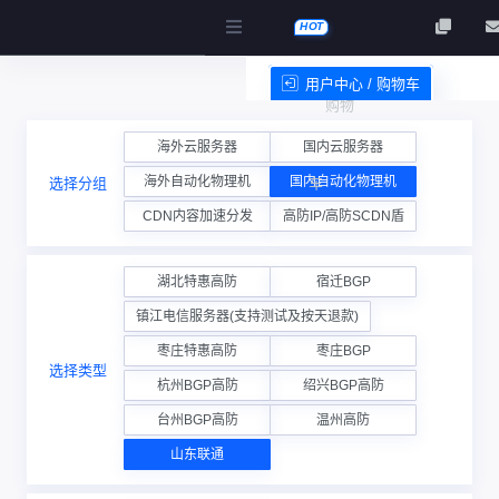
HOT
用户中心 / 购物车
购物
服务条款
海外云服务器
国内云服务器
海外自动化物理机
国内自动化物理机
选择分组
车
CDN内容加速分发
高防IP/高防SCDN盾
湖北特惠高防
宿迁BGP
镇江电信服务器(支持测试及按天退款)
枣庄特惠高防
枣庄BGP
选择类型
杭州BGP高防
绍兴BGP高防
台州BGP高防
温州高防
山东联通