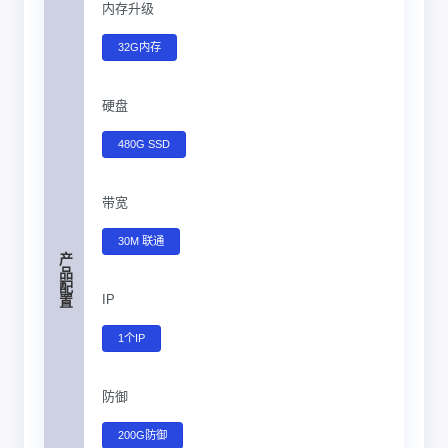
内存升级
32G内存
硬盘
480G SSD
带宽
30M 联通
产品配置
IP
1个IP
防御
200G防御