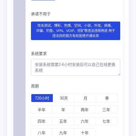
承诺不用于
攻击测试、博彩、色情、空间、小说、外挂、病毒、
诈骗、钓鱼、VPN、VOIP、挖矿等违法违规用途 用于
违法目的我方有权拒绝开通业务
系统要求
周期
720小时
30天
月
季
半年
年
两年
三年
四年
五年
六年
七年
八年
九年
十年