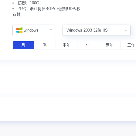
防御：100G
介绍：浙江优质BGP/上层封UDP/秒
解封
windows
月
季
半年
年
两年
三年