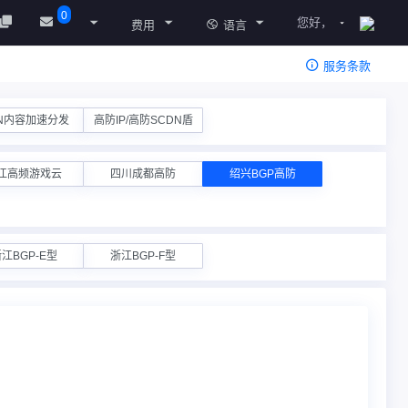
0
您好，
费用
语言
服务条款
N内容加速分发
高防IP/高防SCDN盾
江高频游戏云
四川成都高防
绍兴BGP高防
江BGP-E型
浙江BGP-F型